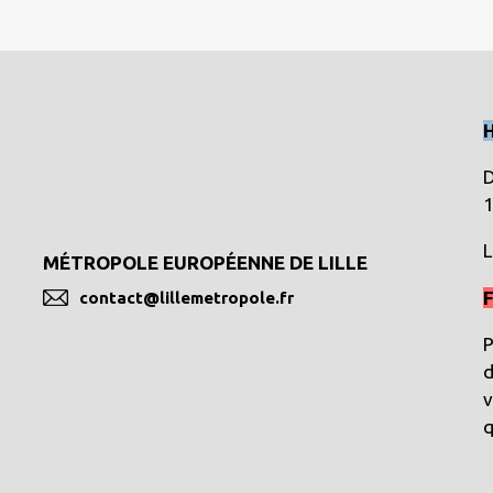
D
1
L
MÉTROPOLE EUROPÉENNE DE LILLE
F
contact@lillemetropole.fr
P
d
v
q