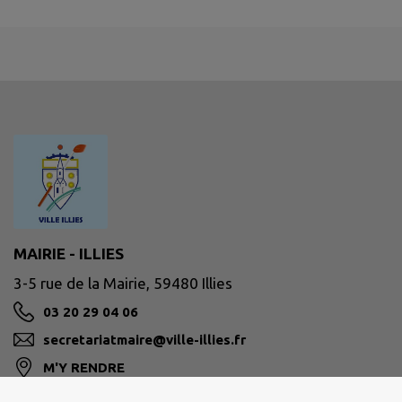
MAIRIE - ILLIES
3-5 rue de la Mairie, 59480 Illies
03 20 29 04 06
secretariatmaire@ville-illies.fr
M'Y RENDRE
ville-illies.fr