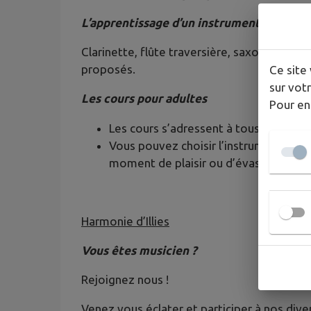
L’apprentissage d’un instrument dès la 
Clarinette, flûte traversière, saxophone, 
proposés.
Ce site 
sur votr
Les cours pour adultes
Pour en
Les cours s’adressent à tous , quel qu
Vous pouvez choisir l’instrument qui c
moment de plaisir ou d’évasion !
Harmonie d’Illies
Vous êtes musicien ?
Rejoignez nous !
Venez vous éclater et participer à nos dive