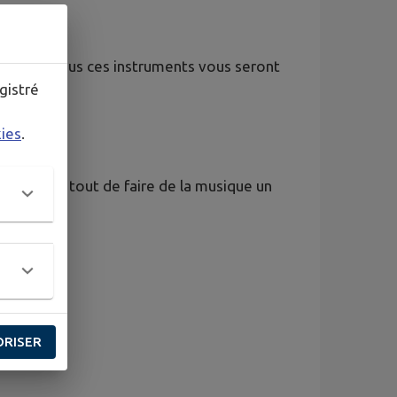
guitare. Tous ces instruments vous seront
gistré
kies
.
agit avant tout de faire de la musique un
ORISER