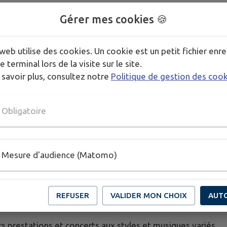
2eme année
(éveil ou solfège)
Gérer mes cookies 🍪
trompette, batterie, percussions, piano, violon, trombone, 
web utilise des cookies. Un cookie est un petit fichier enre
e terminal lors de la visite sur le site.
 savoir plus, consultez notre
Politique de gestion des coo
e soit votre niveau ou votre âge.
orrespond à vos envies, apprendre à votre rythme, car il s’
Obligatoire
Mesure d'audience (Matomo)
REFUSER
VALIDER MON CHOIX
AUT
rs prestations et concerts aux styles et musiques variés.