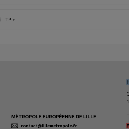
TP +
D
1
L
MÉTROPOLE EUROPÉENNE DE LILLE
F
contact@lillemetropole.fr