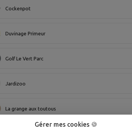
Cockenpot
Duvinage Primeur
Golf Le Vert Parc
Jardizoo
La grange aux toutous
Gérer mes cookies 🍪