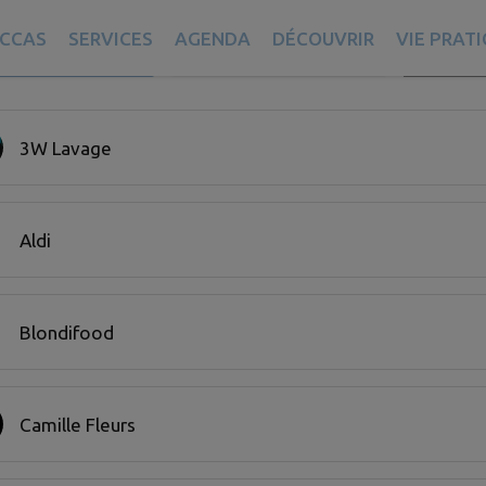
CCAS
SERVICES
AGENDA
DÉCOUVRIR
VIE PRAT
Recherch
A COMMUNE
AUX ALENTOURS
FILTRE ACTIF
merce trouvées.
3W Lavage
Aldi
Blondifood
Camille Fleurs