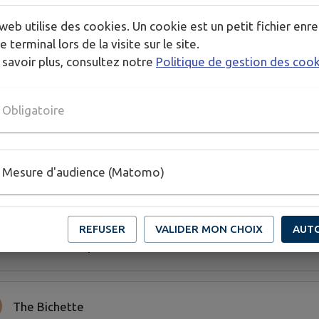
La Vignery
web utilise des cookies. Un cookie est un petit fichier enre
e terminal lors de la visite sur le site.
 savoir plus, consultez notre
Politique de gestion des coo
Le Green
Obligatoire
Le Pas'sage
Mesure d'audience (Matomo)
O'tera
REFUSER
VALIDER MON CHOIX
AUT
Restaurant l'Epicurieux
The Bichette