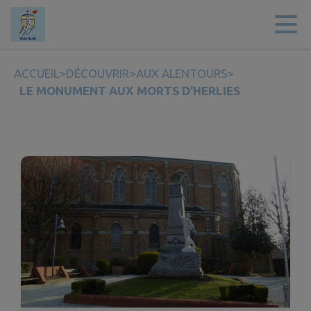
Contenu
Menu
Recherche
Pied de page
ACCUEIL
>
DÉCOUVRIR
>
AUX ALENTOURS
>
LE MONUMENT AUX MORTS D'HERLIES