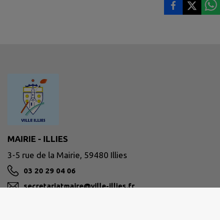
MAIRIE - ILLIES
3-5 rue de la Mairie, 59480 Illies
03 20 29 04 06
secretariatmaire@ville-illies.fr
M'Y RENDRE
ville-illies.fr