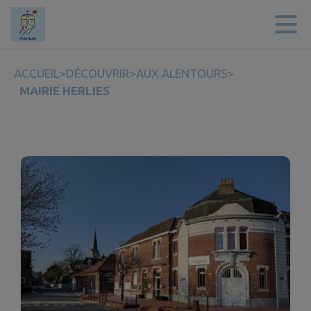
Contenu
Menu
Recherche
Pied de page
ACCUEIL
>
DÉCOUVRIR
>
AUX ALENTOURS
>
MAIRIE HERLIES