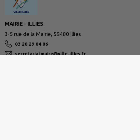
MAIRIE - ILLIES
3-5 rue de la Mairie, 59480 Illies
03 20 29 04 06
secretariatmaire@ville-illies.fr
M'Y RENDRE
ville-illies.fr
MÉTROPOLE EUROPÉENNE DE LILLE