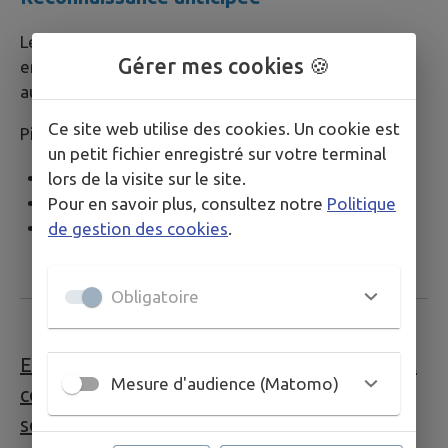
Le père et/ou la mère peuvent reconnaître leur
Gérer mes cookies 🍪
enfant avant la naissance en faisant une déclaration
au service de l’état civil.
Ce site web utilise des cookies. Un cookie est
Pièces à fournir :
un petit fichier enregistré sur votre terminal
Carte identité
lors de la visite sur le site.
Justificatif de domicile de moins de 3 mois
Pour en savoir plus, consultez notre
Politique
Compléter la reconnaissance anticipée
de gestion des cookies
.
Obligatoire
En principe, les pièces d’état civil (extraits et
Mesure d'audience (Matomo)
copies intégrales) sont valables quelle que
soit leur date de délivrance.