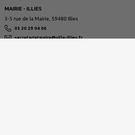
MAIRIE - ILLIES
3-5 rue de la Mairie, 59480 Illies
03 20 29 04 06
secretariatmaire@ville-illies.fr
M'Y RENDRE
ville-illies.fr
MÉTROPOLE EUROPÉENNE DE LILLE
contact@lillemetropole.fr