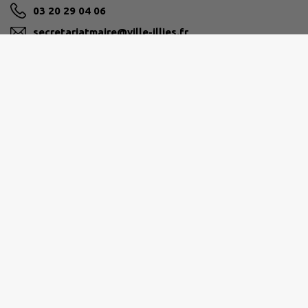
03 20 29 04 06
secretariatmaire@ville-illies.fr
M'Y RENDRE
ville-illies.fr
MÉTROPOLE EUROPÉENNE DE LILLE
contact@lillemetropole.fr