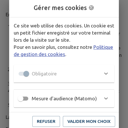
Gérer mes cookies 🍪
En 5 étapes :
Ce site web utilise des cookies. Un cookie est
Je remplis ma pré-demande en ligne.
Si vous ne
un petit fichier enregistré sur votre terminal
faites pas la pré-demande
, vous devrez remplir
lors de la visite sur le site.
le
formulaire
qui vous sera remis au guichet.
Pour en savoir plus, consultez notre
Politique
C'est un formulaire cartonné qui ne peut pas être
de gestion des cookies
.
téléchargé. Il doit être rempli à l'encre noire et en
lettres majuscules.
Je rassemble les documents nécessaires selon
Obligatoire
ma situation.
Je prends rendez-vous dans la mairie choisie.
Je viens au rendez-vous avec la pré-demande et
toutes les pièces justificatives.
Mesure d'audience (Matomo)
Je suis averti(e) de la disponibilité de ma CNI.
La présence du demandeur est indispensable.
REFUSER
VALIDER MON CHOIX