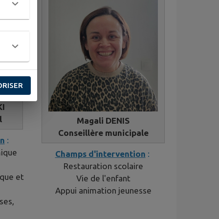
ORISER
I
l
Magali DENIS
Conseillère municipale
on
:
ique
Champs d'intervention
:
Restauration scolaire
que et
Vie de l'enfant
Appui animation jeunesse
nses,