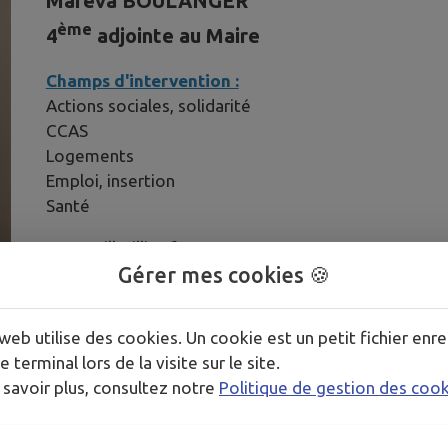
Maréva BOULANGER
ème
4
adjointe au Maire
Champs d'intervention :
Actions sociales, solidarité
CCAS
Logements
Emploi, insertion
Santé
ccas@ville-illies.fr
Gérer mes cookies 🍪
logements@ville-illies.fr
web utilise des cookies. Un cookie est un petit fichier enre
e terminal lors de la visite sur le site.
 savoir plus, consultez notre
Politique de gestion des coo