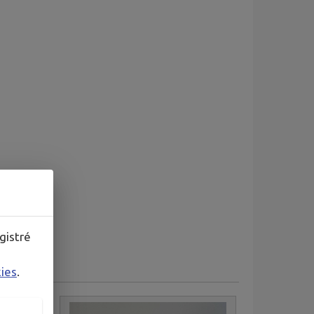
gistré
kies
.