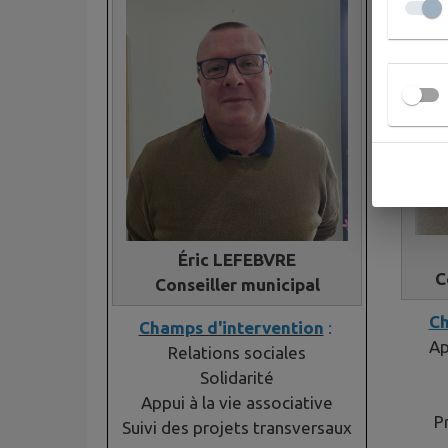
Éric LEFEBVRE
C
Conseiller municipal
Ch
Champs d'intervention
:
Ap
Relations sociales
Solidarité
Appui à la vie associative
P
Suivi des projets transversaux