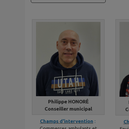
Philippe HONORÉ
Conseiller municipal
C
Champs d'intervention
:
Ch
Commerces ambulants et
Envi