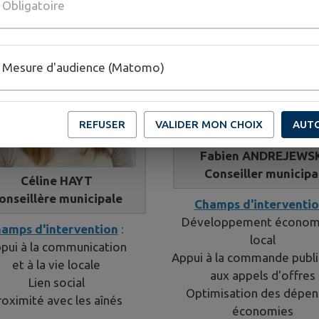
Obligatoire
Mesure d'audience (Matomo)
REFUSER
VALIDER MON CHOIX
AUT
Fabien ANDREJEWSK
Conseiller municipa
Céline HAYT
onseillère municipale
Champs d'interventi
Développement économ
amps d'intervention
:
local
pui à la communication
Appui à la commande publi
et à la vie locale
aux appels d'offres
Lien social
​​​​Optimisation des dépe
roximité avec les aînés
économies