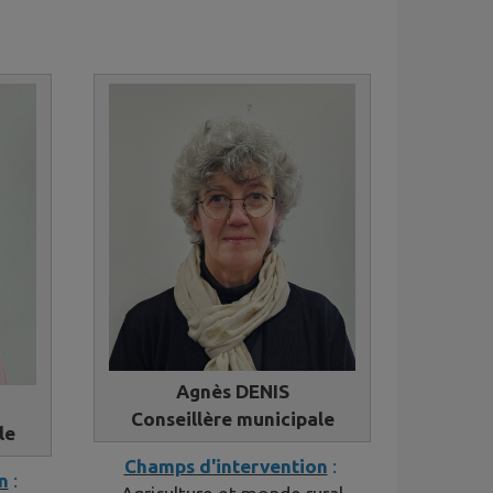
Agnès DENIS
Conseillère municipale
le
Champs d'intervention
:
n
: