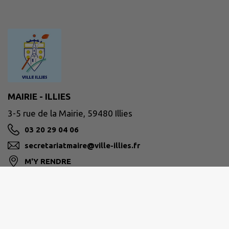
MAIRIE - ILLIES
3-5 rue de la Mairie, 59480 Illies
03 20 29 04 06
secretariatmaire@ville-illies.fr
M'Y RENDRE
ville-illies.fr