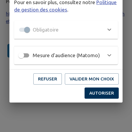
Pour en faire la demande :
Pour en savoir plus, consultez notre
Politique
de gestion des cookies
.
https://demarches.mesdemarches.lillemetropole.fr/dech
ets-menagers/demande-de-carte-decheteries/
Obligatoire
Pour plus d'infos
Mesure d'audience (Matomo)
REFUSER
VALIDER MON CHOIX
AUTORISER