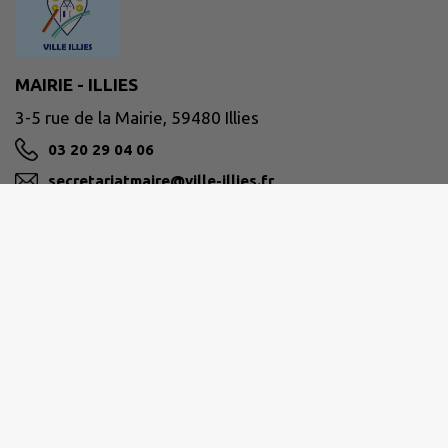
MAIRIE - ILLIES
3-5 rue de la Mairie, 59480 Illies
03 20 29 04 06
secretariatmaire@ville-illies.fr
M'Y RENDRE
ville-illies.fr