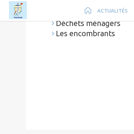
Contenu
Menu
Recherche
Pied de page
ACTUALITÉS
Déchèterie des Weppe
Déchets ménagers
Les encombrants