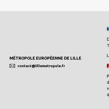
D
1
L
MÉTROPOLE EUROPÉENNE DE LILLE
F
contact@lillemetropole.fr
P
d
v
q