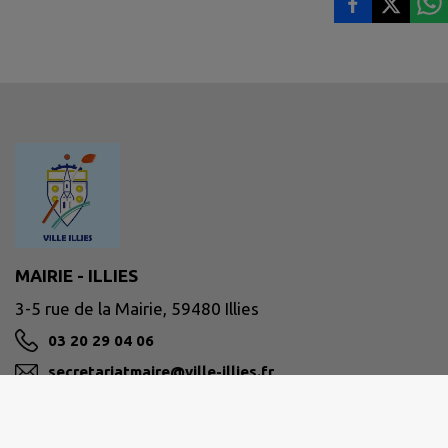
MAIRIE - ILLIES
3-5 rue de la Mairie, 59480 Illies
03 20 29 04 06
secretariatmaire@ville-illies.fr
M'Y RENDRE
ville-illies.fr