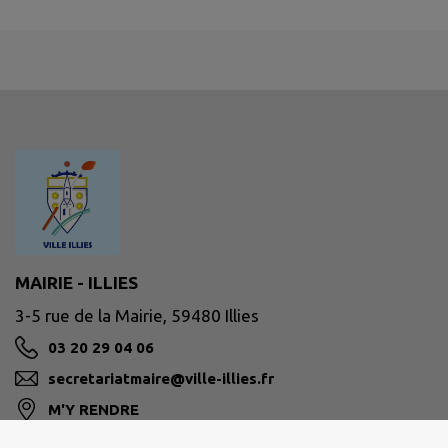
MAIRIE - ILLIES
3-5 rue de la Mairie, 59480 Illies
03 20 29 04 06
secretariatmaire@ville-illies.fr
M'Y RENDRE
ville-illies.fr