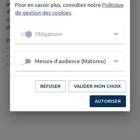
personnes à mobilité réduite. Il est recommandé
Pour en savoir plus, consultez notre
Politique
d’utiliser les applications en ligne des différents
de gestion des cookies
.
opérateurs pour connaître les horaires en temps réel et
planifier vos trajets efficacement.
Obligatoire
Pour en savoir plus :
-
https://www.ilevia.fr/
-
https://www.ter.sncf.com/
Mesure d'audience (Matomo)
-
http://www.arcenciel.fr/
REFUSER
VALIDER MON CHOIX
AUTORISER