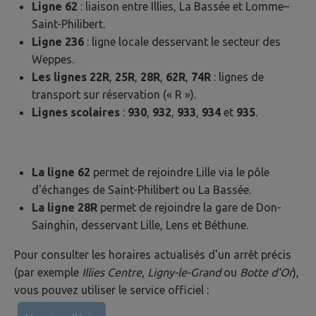
Ligne 62
: liaison entre Illies, La Bassée et Lomme–
Saint-Philibert.
Ligne 236
: ligne locale desservant le secteur des
Weppes.
Les lignes 22R
,
25R
,
28R
,
62R
,
74R
: lignes de
transport sur réservation (« R »).
Lignes scolaires
:
930
,
932
,
933
,
934
et
935
.
La ligne 62
permet de rejoindre Lille via le pôle
d'échanges de Saint-Philibert ou La Bassée.
La ligne 28R
permet de rejoindre la gare de Don-
Sainghin, desservant Lille, Lens et Béthune.
Pour consulter les horaires actualisés d'un arrêt précis
(par exemple
Illies Centre
,
Ligny-le-Grand
ou
Botte d'Or
),
vous pouvez utiliser le service officiel :