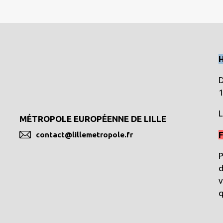
D
1
L
MÉTROPOLE EUROPÉENNE DE LILLE
F
contact@lillemetropole.fr
P
d
v
q