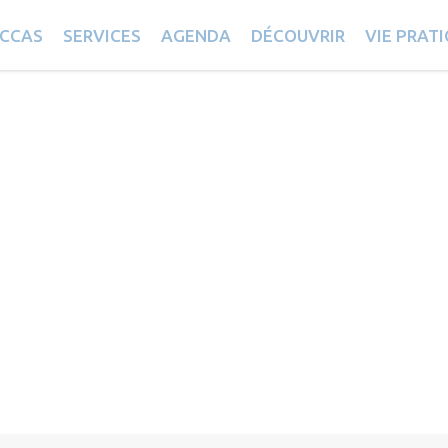
CCAS
SERVICES
AGENDA
DÉCOUVRIR
VIE PRAT
 Illies : Horaires et informations util