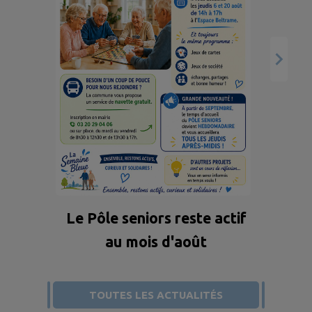
Oc
Retrouvez les principales
mesures applicables dès ce
25 juillet 2026. Plus
d’informations sur
vigieau.gouv.fr
Le Pôle seniors reste actif
au mois d'août
TOUTES LES ACTUALITÉS