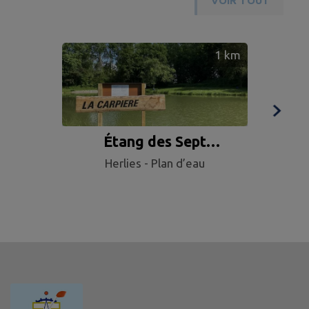
VOIR TOUT
1
km
Étang des Sept
Cam
Herlies - Plan d’eau
Fontaines