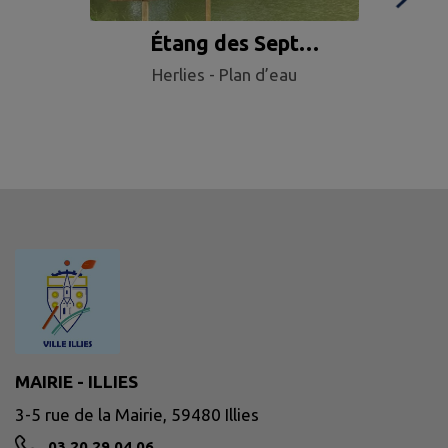
Étang des Sept
Cam
Herlies - Plan d’eau
Fontaines
MAIRIE - ILLIES
3-5 rue de la Mairie, 59480 Illies
03 20 29 04 06