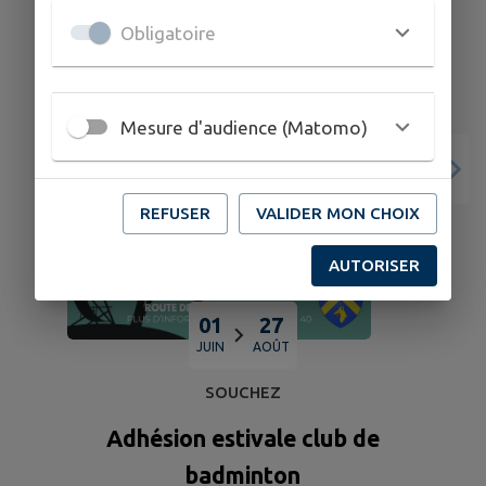
Obligatoire
Mesure d'audience (Matomo)
REFUSER
VALIDER MON CHOIX
AUTORISER
01
27
JUIN
AOÛT
SOUCHEZ
Adhésion estivale club de
badminton